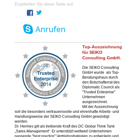
Empfehlen Sie diese Seite auf:
Top-Auszeichnung
für SEIKO
.
Consulting GmbH
Die SEIKO Consulting
GmbH wurde als Top-
Beratungshaus durch
den Botschafterrat des
Diplomatic Council als
"Trusted Enterprise"
Unternehmen
ausgezeichnet.
Mit der Auszeichnung
soll die besonders vertrauensvolle und ehrenhafte Arbeits- und
Handlungsweise der SEIKO Consulting GmbH gewürdigt
werden.
Dr. Hermes gilt als treibende Kraft des DC Global Think Tank
„Sales-Management“. Er unterstützt weltweit Unternehmen
passende "best practice" Vertriebsstrategien zu entwickeln und